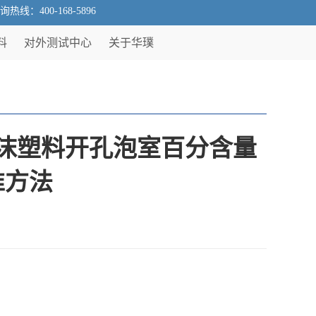
400-168-5896
料
对外测试中心
关于华璞
沫塑料开孔泡室百分含量
准方法